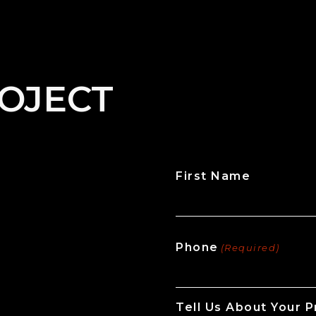
OJECT
First Name
CAPTCHA
Phone
(Required)
Tell Us About Your P