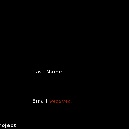
Last Name
Email
(Required)
roject