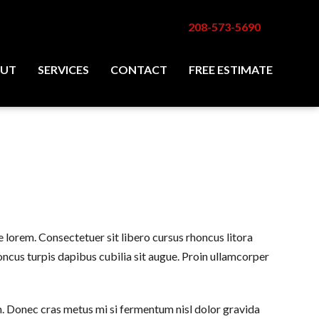
208-573-5690
UT
SERVICES
CONTACT
FREE ESTIMATE
lorem. Consectetuer sit libero cursus rhoncus litora
oncus turpis dapibus cubilia sit augue. Proin ullamcorper
m. Donec cras metus mi si fermentum nisl dolor gravida