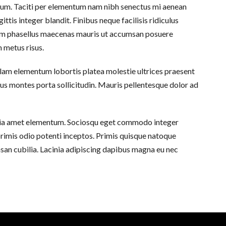
ipsum. Taciti per elementum nam nibh senectus mi aenean
ittis integer blandit. Finibus neque facilisis ridiculus
ium phasellus maecenas mauris ut accumsan posuere
 metus risus.
 nullam elementum lobortis platea molestie ultrices praesent
mus montes porta sollicitudin. Mauris pellentesque dolor ad
nubia amet elementum. Sociosqu eget commodo integer
 primis odio potenti inceptos. Primis quisque natoque
umsan cubilia. Lacinia adipiscing dapibus magna eu nec