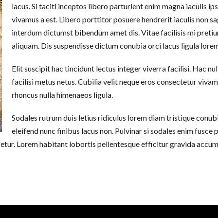
lacus. Si taciti inceptos libero parturient enim magna iaculis 
vivamus a est. Libero porttitor posuere hendrerit iaculis non sag
interdum dictumst bibendum amet dis. Vitae facilisis mi pret
aliquam. Dis suspendisse dictum conubia orci lacus ligula lorem
Elit suscipit hac tincidunt lectus integer viverra facilisi. Hac
facilisi metus netus. Cubilia velit neque eros consectetur viva
rhoncus nulla himenaeos ligula.
Sodales rutrum duis letius ridiculus lorem diam tristique co
eleifend nunc finibus lacus non. Pulvinar si sodales enim fusce
ascetur. Lorem habitant lobortis pellentesque efficitur gravida acc